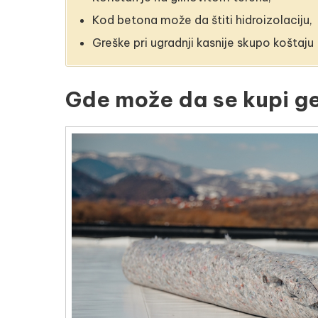
Kod betona može da štiti hidroizolaciju,
Greške pri ugradnji kasnije skupo koštaju
Gde može da se kupi ge