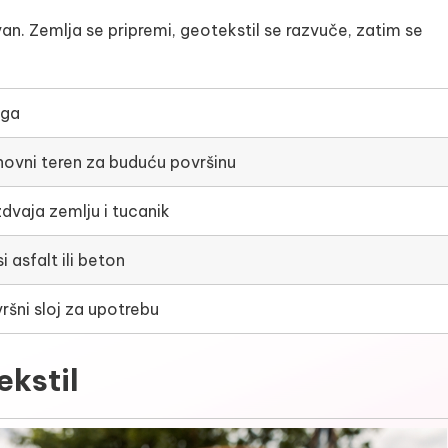
an. Zemlja se pripremi, geotekstil se razvuče, zatim se
oga
ovni teren za buduću površinu
dvaja zemlju i tucanik
i asfalt ili beton
ršni sloj za upotrebu
ekstil