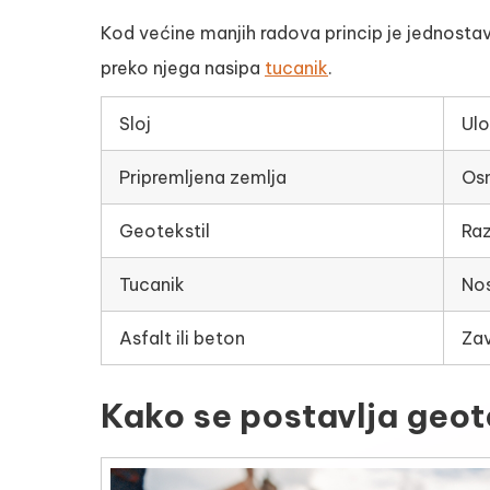
Kod većine manjih radova princip je jednostav
preko njega nasipa
tucanik
.
Sloj
Ul
Pripremljena zemlja
Osn
Geotekstil
Raz
Tucanik
Nos
Asfalt ili beton
Zav
Kako se postavlja geot