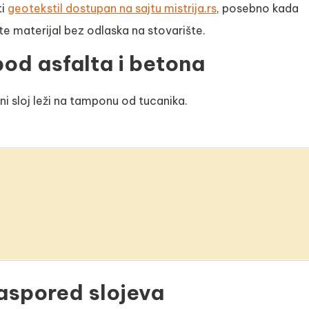
ti
geotekstil dostupan na sajtu mistrija.rs
, posebno kada
te materijal bez odlaska na stovarište.
pod asfalta i betona
ni sloj leži na tamponu od tucanika.
raspored slojeva