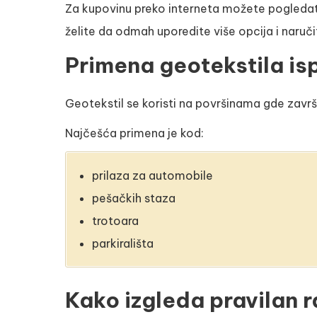
Za kupovinu preko interneta možete pogleda
želite da odmah uporedite više opcija i naruči
Primena geotekstila is
Geotekstil se koristi na površinama gde završ
Najčešća primena je kod:
prilaza za automobile
pešačkih staza
trotoara
parkirališta
Kako izgleda pravilan 