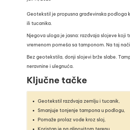
Geotekstil je propusna građevinska podloga 
ili tucanika.
Njegova uloga je jasna: razdvaja slojeve koji
vremenom pomeša sa tamponom. Na taj način po
Bez geotekstila, donji slojevi brže slabe. Tamp
neravnine i ulegnuća.
Ključne tačke
Geotekstil razdvaja zemlju i tucanik,
Smanjuje tonjenje tampona u podlogu,
Pomaže prolaz vode kroz sloj,
Koristan je na glinovitom terenu,