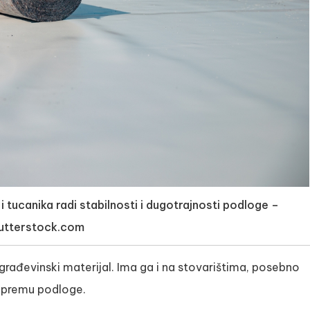
 tucanika radi stabilnosti i dugotrajnosti podloge –
utterstock.com
građevinski materijal. Ima ga i na stovarištima, posebno
ripremu podloge.