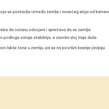
koja se postavlja između zemlje i nosećeg sloja od kamen
 treba da ostanu odvojeni i sprečava da se zemlja
dloga ostaje stabilnija, a završni sloj traje duže.
on lakše tone u zemlju, pa se na površini kasnije javljaju