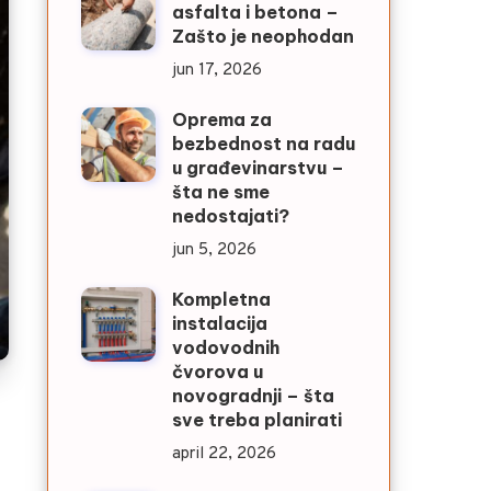
asfalta i betona –
Zašto je neophodan
jun 17, 2026
Oprema za
bezbednost na radu
u građevinarstvu –
šta ne sme
nedostajati?
jun 5, 2026
Kompletna
instalacija
vodovodnih
čvorova u
novogradnji – šta
sve treba planirati
april 22, 2026