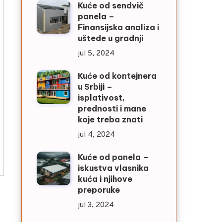
Kuće od sendvič
panela –
Finansijska analiza i
uštede u gradnji
jul 5, 2024
Kuće od kontejnera
u Srbiji –
isplativost,
prednosti i mane
koje treba znati
jul 4, 2024
Kuće od panela –
iskustva vlasnika
kuća i njihove
preporuke
jul 3, 2024