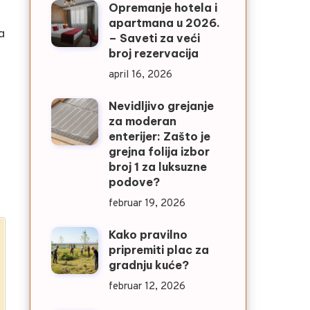
Opremanje hotela i
apartmana u 2026.
a
– Saveti za veći
broj rezervacija
april 16, 2026
Nevidljivo grejanje
za moderan
enterijer: Zašto je
grejna folija izbor
broj 1 za luksuzne
podove?
februar 19, 2026
Kako pravilno
pripremiti plac za
gradnju kuće?
februar 12, 2026