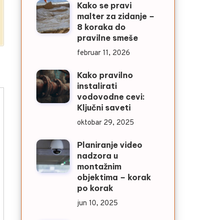
Kako se pravi
malter za zidanje –
8 koraka do
pravilne smeše
februar 11, 2026
Kako pravilno
instalirati
vodovodne cevi:
Ključni saveti
oktobar 29, 2025
Planiranje video
nadzora u
montažnim
objektima – korak
po korak
jun 10, 2025