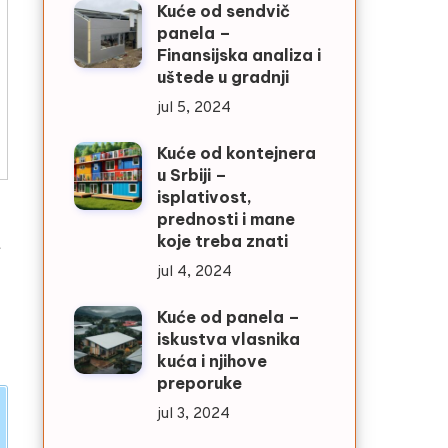
Kuće od sendvič
panela –
Finansijska analiza i
uštede u gradnji
jul 5, 2024
Kuće od kontejnera
u Srbiji –
isplativost,
prednosti i mane
koje treba znati
t
jul 4, 2024
Kuće od panela –
iskustva vlasnika
kuća i njihove
preporuke
jul 3, 2024