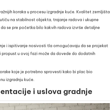
ažnijih koraka u procesu izgradnje kuće. Kvalitet zemljišta
 utiču na stabilnost objekta, trajanje radova i ukupne
da se pre početka bilo kakvih radova izvrše detaljne
je i ispitivanje nosivosti tla omogućavaju da se projekat
ki propust u ovoj fazi može da dovede do dodatnih
rake koje je potrebno sprovesti kako bi plac bio
nu izgradnju kuće.
ntacije i uslova gradnje