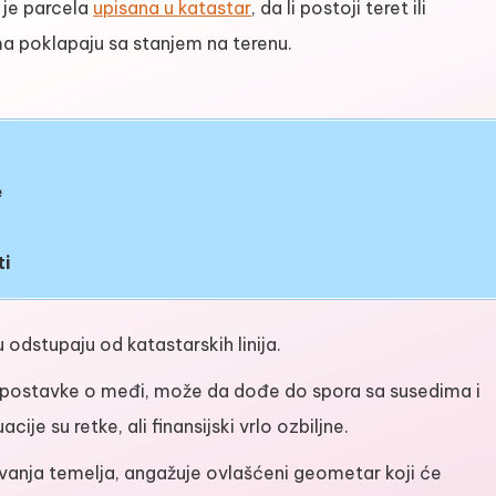
 je parcela
upisana u katastar
, da li postoji teret ili
ma poklapaju sa stanjem na terenu.
e
ti
 odstupaju od katastarskih linija.
tpostavke o međi, može da dođe do spora sa susedima i
ije su retke, ali finansijski vrlo ozbiljne.
avanja temelja, angažuje ovlašćeni geometar koji će