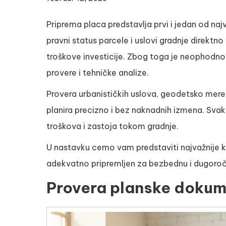
Priprema placa predstavlja prvi i jedan od najv
pravni status parcele i uslovi gradnje direktno
troškove investicije. Zbog toga je neophodno 
provere i tehničke analize.
Provera urbanističkih uslova, geodetsko meren
planira precizno i bez naknadnih izmena. Sva
troškova i zastoja tokom gradnje.
U nastavku cemo vam predstaviti najvažnije ko
adekvatno pripremljen za bezbednu i dugoroč
Provera planske dokume