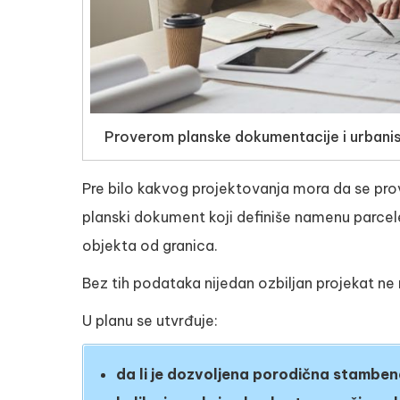
Proverom planske dokumentacije i urbanisti
Pre bilo kakvog projektovanja mora da se prove
planski dokument koji definiše namenu parcel
objekta od granica.
Bez tih podataka nijedan ozbiljan projekat n
U planu se utvrđuje:
da li je dozvoljena porodična stambe