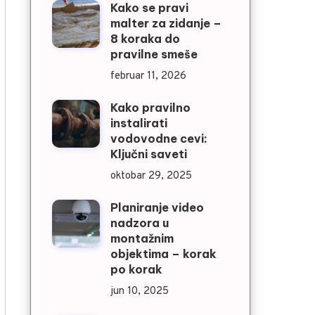
Kako se pravi
malter za zidanje –
8 koraka do
pravilne smeše
februar 11, 2026
Kako pravilno
instalirati
vodovodne cevi:
Ključni saveti
oktobar 29, 2025
Planiranje video
nadzora u
montažnim
objektima – korak
po korak
jun 10, 2025