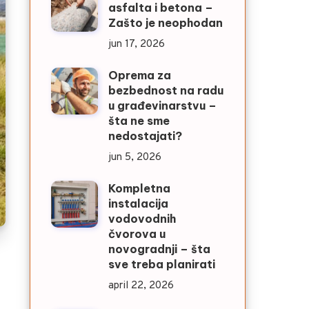
asfalta i betona –
Zašto je neophodan
jun 17, 2026
Oprema za
bezbednost na radu
u građevinarstvu –
šta ne sme
nedostajati?
jun 5, 2026
Kompletna
instalacija
vodovodnih
čvorova u
novogradnji – šta
sve treba planirati
april 22, 2026