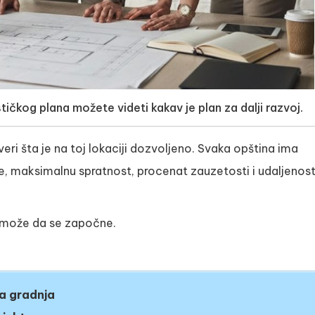
čkog plana možete videti kakav je plan za dalji razvoj.
ri šta je na toj lokaciji dozvoljeno. Svaka opština ima
e, maksimalnu spratnost, procenat zauzetosti i udaljenos
e može da se započne.
na gradnja