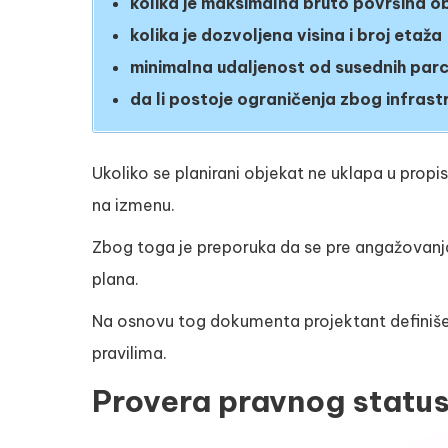
kolika je maksimalna bruto površina o
kolika je dozvoljena visina i broj etaža
minimalna udaljenost od susednih par
da li postoje ograničenja zbog infrastr
Ukoliko se planirani objekat ne uklapa u prop
na izmenu.
Zbog toga je preporuka da se pre angažovanja a
plana.
Na osnovu tog dokumenta projektant definiše g
pravilima.
Provera pravnog status