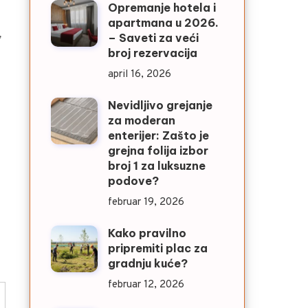
Opremanje hotela i
apartmana u 2026.
,
– Saveti za veći
broj rezervacija
april 16, 2026
Nevidljivo grejanje
za moderan
enterijer: Zašto je
grejna folija izbor
broj 1 za luksuzne
podove?
februar 19, 2026
Kako pravilno
pripremiti plac za
gradnju kuće?
februar 12, 2026