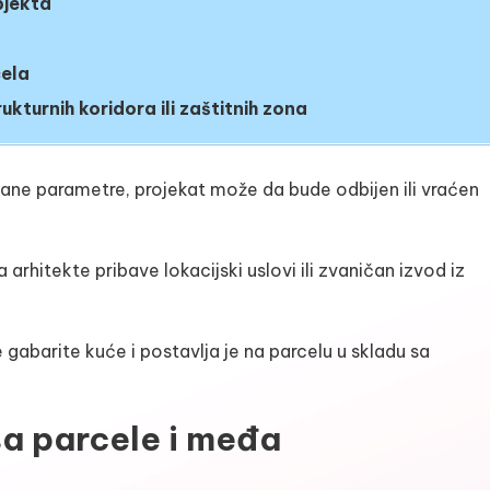
bjekta
cela
ukturnih koridora ili zaštitnih zona
isane parametre, projekat može da bude odbijen ili vraćen
rhitekte pribave lokacijski uslovi ili zvaničan izvod iz
abarite kuće i postavlja je na parcelu u skladu sa
a parcele i međa