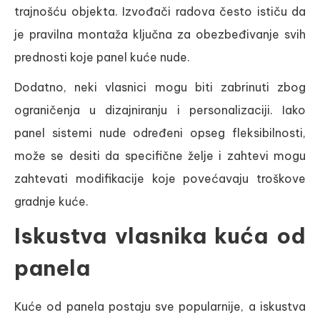
trajnošću objekta. Izvođači radova često ističu da
je pravilna montaža ključna za obezbeđivanje svih
prednosti koje panel kuće nude.
Dodatno, neki vlasnici mogu biti zabrinuti zbog
ograničenja u dizajniranju i personalizaciji. Iako
panel sistemi nude određeni opseg fleksibilnosti,
može se desiti da specifične želje i zahtevi mogu
zahtevati modifikacije koje povećavaju troškove
gradnje kuće.
Iskustva vlasnika kuća od
panela
Kuće od panela postaju sve popularnije, a iskustva