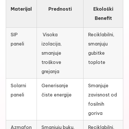
Materijal
Prednosti
Ekološki
Benefit
SIP
Visoka
Reciklabilni,
paneli
izolacija,
smanjuju
smanjuje
gubitke
troškove
toplote
grejanja
Solarni
Generisanje
Smanjuje
paneli
čiste energije
zavisnost od
fosilnih
goriva
Azmafon
Smanjuju buku,
Reciklabilni,