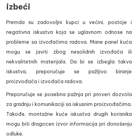
izbeći
Premda su zadovoljni kupci u većini, postoje i
negativna iskustva koja se uglavnom odnose na
probleme sa izvođačima radova. Mane panel kuća
mogu se javiti zbog nesolidnih izvođača ili
nekvalitetnih materijala. Da bi se izbegla takva
iskustva, preporučuje se pažljivo biranje
proizvođača i izvođača radova.
Preporučuje se posebna pažnja pri proveri dozvola
za gradnju i komunikaciji sa iskusnim proizvođačima.
Takođe, montažne kuće iskustva drugih korisnika
mogu biti dragocen izvor informacija pri donošenju
odluke.