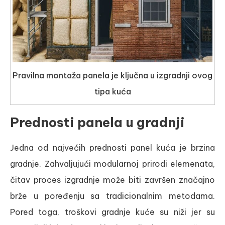
Pravilna montaža panela je ključna u izgradnji ovog
tipa kuća
Prednosti panela u gradnji
Jedna od najvećih prednosti panel kuća je brzina
gradnje. Zahvaljujući modularnoj prirodi elemenata,
čitav proces izgradnje može biti završen značajno
brže u poređenju sa tradicionalnim metodama.
Pored toga, troškovi gradnje kuće su niži jer su