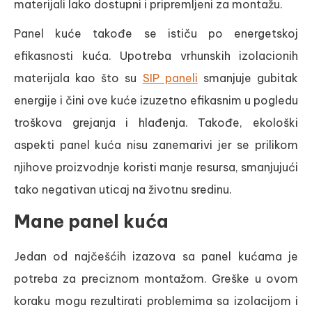
materijali lako dostupni i pripremljeni za montažu.
Panel kuće takođe se ističu po energetskoj
efikasnosti kuća. Upotreba vrhunskih izolacionih
materijala kao što su
SIP paneli
smanjuje gubitak
energije i čini ove kuće izuzetno efikasnim u pogledu
troškova grejanja i hlađenja. Takođe, ekološki
aspekti panel kuća nisu zanemarivi jer se prilikom
njihove proizvodnje koristi manje resursa, smanjujući
tako negativan uticaj na životnu sredinu.
Mane panel kuća
Jedan od najčešćih izazova sa panel kućama je
potreba za preciznom montažom. Greške u ovom
koraku mogu rezultirati problemima sa izolacijom i