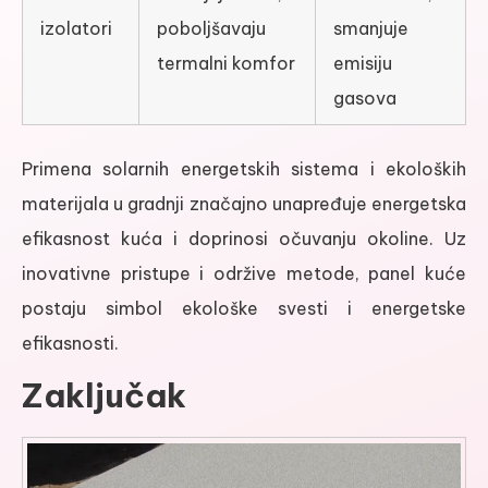
izolatori
poboljšavaju
smanjuje
termalni komfor
emisiju
gasova
Primena solarnih energetskih sistema i ekoloških
materijala u gradnji značajno unapređuje energetska
efikasnost kuća i doprinosi očuvanju okoline. Uz
inovativne pristupe i održive metode, panel kuće
postaju simbol ekološke svesti i energetske
efikasnosti.
Zaključak