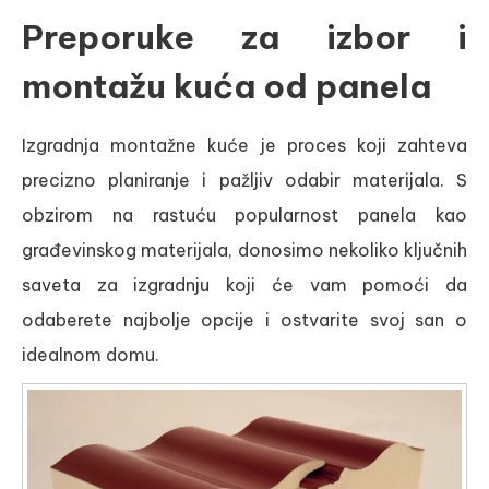
Preporuke za izbor i
montažu kuća od panela
Izgradnja montažne kuće je proces koji zahteva
precizno planiranje i pažljiv odabir materijala. S
obzirom na rastuću popularnost panela kao
građevinskog materijala, donosimo nekoliko ključnih
saveta za izgradnju koji će vam pomoći da
odaberete najbolje opcije i ostvarite svoj san o
idealnom domu.