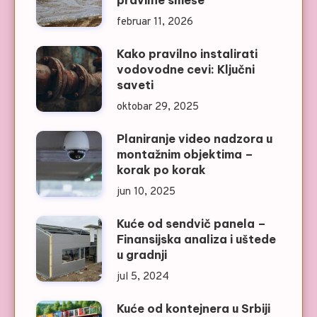
pravilne smeše
februar 11, 2026
Kako pravilno instalirati
vodovodne cevi: Ključni
saveti
oktobar 29, 2025
Planiranje video nadzora u
montažnim objektima –
korak po korak
jun 10, 2025
Kuće od sendvič panela –
Finansijska analiza i uštede
u gradnji
jul 5, 2024
Kuće od kontejnera u Srbiji