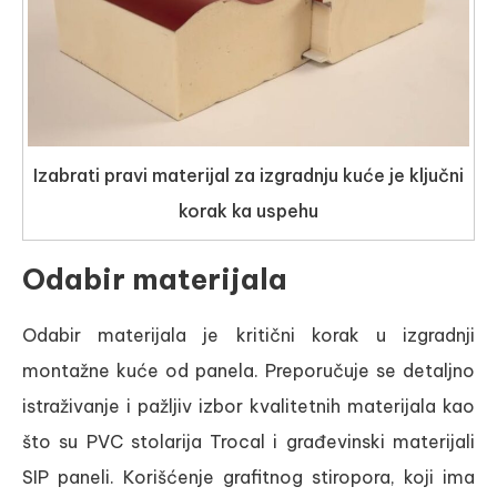
Izabrati pravi materijal za izgradnju kuće je ključni
korak ka uspehu
Odabir materijala
Odabir materijala je kritični korak u izgradnji
montažne kuće od panela. Preporučuje se detaljno
istraživanje i pažljiv izbor kvalitetnih materijala kao
što su PVC stolarija Trocal i građevinski materijali
SIP paneli. Korišćenje grafitnog stiropora, koji ima