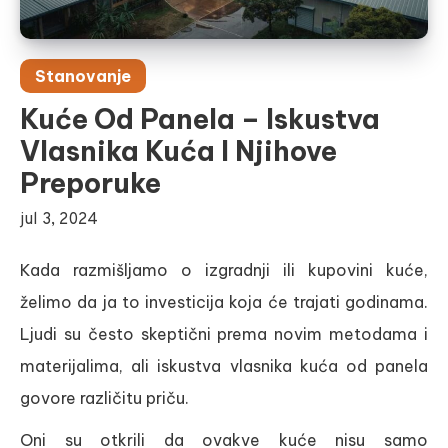
Stanovanje
Kuće Od Panela – Iskustva
Vlasnika Kuća I Njihove
Preporuke
jul 3, 2024
Kada razmišljamo o izgradnji ili kupovini kuće,
želimo da ja to investicija koja će trajati godinama.
Ljudi su često skeptični prema novim metodama i
materijalima, ali iskustva vlasnika kuća od panela
govore različitu priču.
Oni su otkrili da ovakve kuće nisu samo