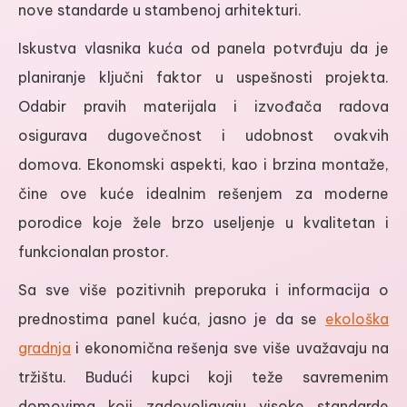
nove standarde u stambenoj arhitekturi.
Iskustva vlasnika kuća od panela potvrđuju da je
planiranje ključni faktor u uspešnosti projekta.
Odabir pravih materijala i izvođača radova
osigurava dugovečnost i udobnost ovakvih
domova. Ekonomski aspekti, kao i brzina montaže,
čine ove kuće idealnim rešenjem za moderne
porodice koje žele brzo useljenje u kvalitetan i
funkcionalan prostor.
Sa sve više pozitivnih preporuka i informacija o
prednostima panel kuća, jasno je da se
ekološka
gradnja
i ekonomična rešenja sve više uvažavaju na
tržištu. Budući kupci koji teže savremenim
domovima koji zadovoljavaju visoke standarde