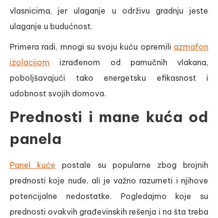
vlasnicima, jer ulaganje u održivu gradnju jeste
ulaganje u budućnost.
Primera radi, mnogi su svoju kuću opremili
azmafon
izolacijom
izrađenom od pamučnih vlakana,
poboljšavajući tako energetsku efikasnost i
udobnost svojih domova.
Prednosti i mane kuća od
panela
Panel kuće
postale su popularne zbog brojnih
prednosti koje nude, ali je važno razumeti i njihove
potencijalne nedostatke. Pogledajmo koje su
prednosti ovakvih građevinskih rešenja i na šta treba