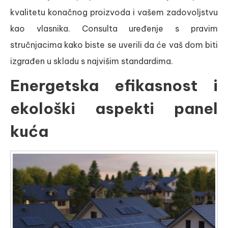
kvalitetu konačnog proizvoda i vašem zadovoljstvu
kao vlasnika. Consulta uređenje s pravim
stručnjacima kako biste se uverili da će vaš dom biti
izgrađen u skladu s najvišim standardima.
Energetska efikasnost i
ekološki aspekti panel
kuća