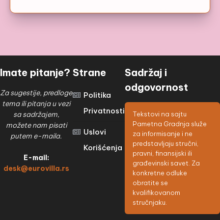
Imate pitanje?
Strane
Sadržaj i
odgovornost
Za sugestije, predloge
Politika
tema ili pitanja u vezi
Privatnosti
sa sadržajem,
Tekstovi na sajtu
Pametna Gradnja služe
možete nam pisati
Uslovi
za informisanje i ne
putem e-maila.
predstavljaju stručni,
Korišćenja
pravni, finansijski ili
E-mail:
građevinski savet. Za
desk@eurovilla.rs
konkretne odluke
obratite se
kvalifikovanom
stručnjaku.