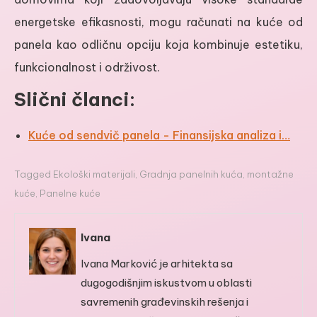
energetske efikasnosti, mogu računati na kuće od
panela kao odličnu opciju koja kombinuje estetiku,
funkcionalnost i održivost.
Slični članci:
Kuće od sendvič panela - Finansijska analiza i…
Tagged
Ekološki materijali
,
Gradnja panelnih kuća
,
montažne
kuće
,
Panelne kuće
Ivana
Ivana Marković je arhitekta sa
dugogodišnjim iskustvom u oblasti
savremenih građevinskih rešenja i