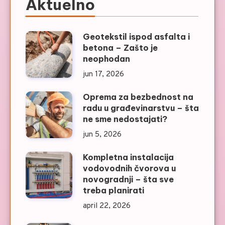
Aktuelno
Geotekstil ispod asfalta i
betona – Zašto je
neophodan
jun 17, 2026
Oprema za bezbednost na
radu u građevinarstvu – šta
ne sme nedostajati?
jun 5, 2026
Kompletna instalacija
vodovodnih čvorova u
novogradnji – šta sve
treba planirati
april 22, 2026