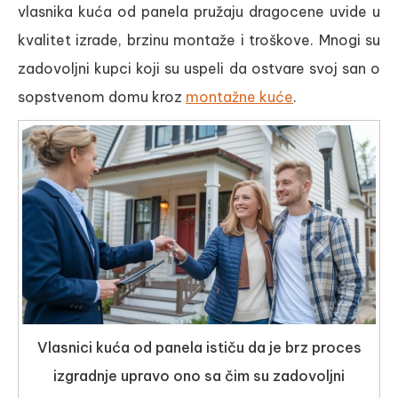
vlasnika kuća od panela pružaju dragocene uvide u
kvalitet izrade, brzinu montaže i troškove. Mnogi su
zadovoljni kupci koji su uspeli da ostvare svoj san o
sopstvenom domu kroz
montažne kuće
.
Vlasnici kuća od panela ističu da je brz proces
izgradnje upravo ono sa čim su zadovoljni