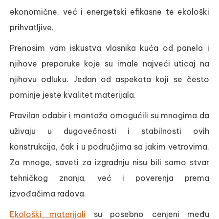
ekonomične, već i energetski efikasne te ekološki
prihvatljive.
Prenosim vam iskustva vlasnika kuća od panela i
njihove preporuke koje su imale najveći uticaj na
njihovu odluku. Jedan od aspekata koji se često
pominje jeste kvalitet materijala.
Pravilan odabir i montaža omogućili su mnogima da
uživaju u dugovečnosti i stabilnosti ovih
konstrukcija, čak i u područjima sa jakim vetrovima.
Za mnoge, saveti za izgradnju nisu bili samo stvar
tehničkog znanja, već i poverenja prema
izvođačima radova.
Ekološki materijali
su posebno cenjeni među