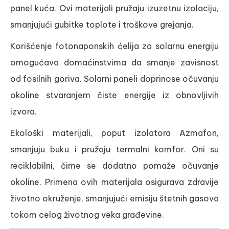
panel kuća. Ovi materijali pružaju izuzetnu izolaciju,
smanjujući gubitke toplote i troškove grejanja.
Korišćenje fotonaponskih ćelija za solarnu energiju
omogućava domaćinstvima da smanje zavisnost
od fosilnih goriva. Solarni paneli doprinose očuvanju
okoline stvaranjem čiste energije iz obnovljivih
izvora.
Ekološki materijali, poput izolatora Azmafon,
smanjuju buku i pružaju termalni komfor. Oni su
reciklabilni, čime se dodatno pomaže očuvanje
okoline. Primena ovih materijala osigurava zdravije
životno okruženje, smanjujući emisiju štetnih gasova
tokom celog životnog veka građevine.