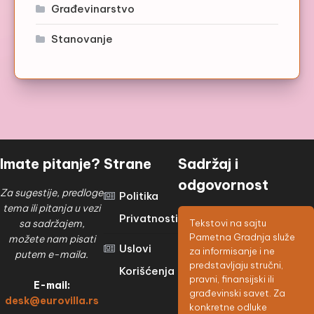
Građevinarstvo
Stanovanje
Imate pitanje?
Strane
Sadržaj i
odgovornost
Za sugestije, predloge
Politika
tema ili pitanja u vezi
Privatnosti
sa sadržajem,
Tekstovi na sajtu
Pametna Gradnja služe
možete nam pisati
Uslovi
za informisanje i ne
putem e-maila.
predstavljaju stručni,
Korišćenja
pravni, finansijski ili
E-mail:
građevinski savet. Za
desk@eurovilla.rs
konkretne odluke