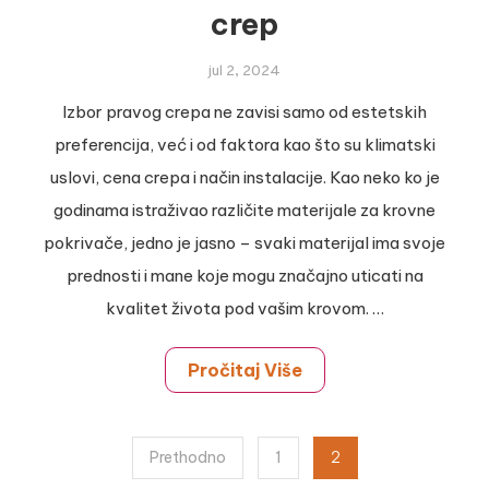
crep
jul 2, 2024
Izbor pravog crepa ne zavisi samo od estetskih
preferencija, već i od faktora kao što su klimatski
uslovi, cena crepa i način instalacije. Kao neko ko je
godinama istraživao različite materijale za krovne
pokrivače, jedno je jasno – svaki materijal ima svoje
prednosti i mane koje mogu značajno uticati na
kvalitet života pod vašim krovom. …
Pročitaj Više
Paginacija
Prethodno
1
2