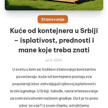
Stanovanje
Kuće od kontejnera u Srbiji
– isplativost, prednosti i
mane koje treba znati
jul 4, 2024
U svetu u kom se troškovi stanovanja konstantno
povećavaju, kuće od kontejnera postaju sve
popularniji izbor zahvaljujući njihovoj isplativosti i
brzini izgradnje. U Srbiji, takođe, raste interesovanje
za ovim inovativnim načinom gradnje. Da li je to pravi
izbor za vas? U ovom članku, istražićemo