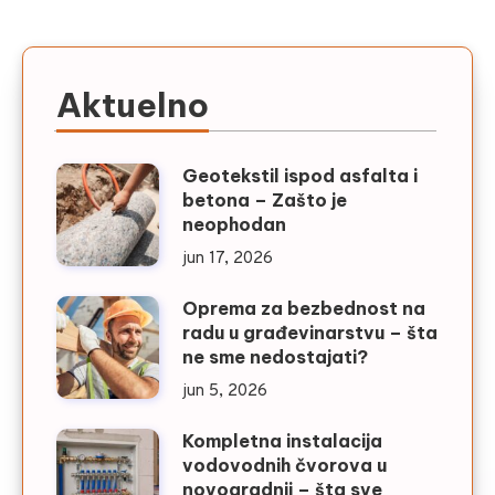
članaka
Aktuelno
Geotekstil ispod asfalta i
betona – Zašto je
neophodan
jun 17, 2026
Oprema za bezbednost na
radu u građevinarstvu – šta
ne sme nedostajati?
jun 5, 2026
Kompletna instalacija
vodovodnih čvorova u
novogradnji – šta sve