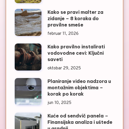
Kako se pravi malter za
zidanje – 8 koraka do
pravilne smeše
februar 11, 2026
Kako pravilno instalirati
vodovodne cevi: Ključni
saveti
oktobar 29, 2025
Planiranje video nadzora u
montažnim objektima –
korak po korak
jun 10, 2025
Kuće od sendvič panela –
Finansijska analiza i uštede
u gradnji