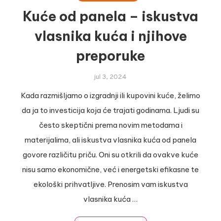
Kuće od panela – iskustva
vlasnika kuća i njihove
preporuke
jul 3, 2024
Kada razmišljamo o izgradnji ili kupovini kuće, želimo
da ja to investicija koja će trajati godinama. Ljudi su
često skeptični prema novim metodama i
materijalima, ali iskustva vlasnika kuća od panela
govore različitu priču. Oni su otkrili da ovakve kuće
nisu samo ekonomične, već i energetski efikasne te
ekološki prihvatljive. Prenosim vam iskustva
vlasnika kuća …